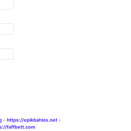
g
-
https://epikbahiss.net
-
s://faffbett.com