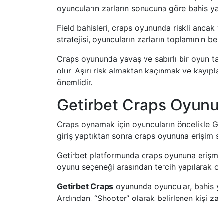
oyuncuların zarların sonucuna göre bahis yap
Field bahisleri, craps oyununda riskli ancak
stratejisi, oyuncuların zarların toplamının bel
Craps oyununda yavaş ve sabırlı bir oyun ta
olur. Aşırı risk almaktan kaçınmak ve kayıp
önemlidir.
Getirbet Craps Oyunu
Craps oynamak için oyuncuların öncelikle Ge
giriş yaptıktan sonra craps oyununa erişim s
Getirbet platformunda craps oyununa erişmek
oyunu seçeneği arasından tercih yapılarak oy
Getirbet Craps
oyununda oyuncular, bahis yap
Ardından, “Shooter” olarak belirlenen kişi za