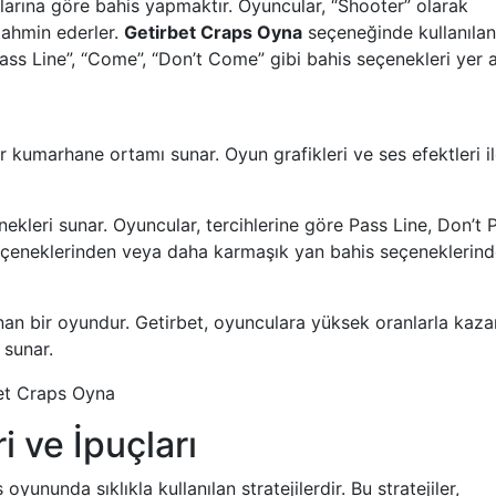
arına göre bahis yapmaktır. Oyuncular, “Shooter” olarak
 tahmin ederler.
Getirbet Craps Oyna
seçeneğinde kullanılan
ass Line”, “Come”, “Don’t Come” gibi bahis seçenekleri yer al
 kumarhane ortamı sunar. Oyun grafikleri ve ses efektleri i
nekleri sunar. Oyuncular, tercihlerine göre Pass Line, Don’t 
eçeneklerinden veya daha karmaşık yan bahis seçeneklerin
an bir oyundur. Getirbet, oyunculara yüksek oranlarla kaz
 sunar.
i ve İpuçları
yununda sıklıkla kullanılan stratejilerdir. Bu stratejiler,