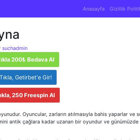
Anasayfa
Gizlilik Polit
Oyna
y
suchadmin
ıkla 200₺ Bedava Al
Tıkla, Getirbet'e Gir!
ıkla, 250 Freespin Al
yunudur. Oyuncular, zarların atılmasıyla bahis yaparlar ve 
nini antik çağlara kadar uzanan bir oyundur ve günümüzde 