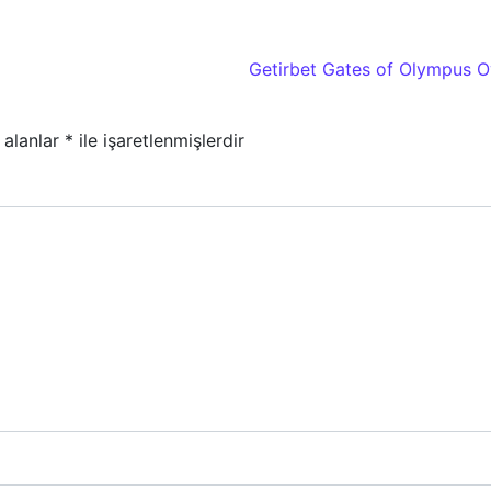
Getirbet Gates of Olympus 
 alanlar
*
ile işaretlenmişlerdir