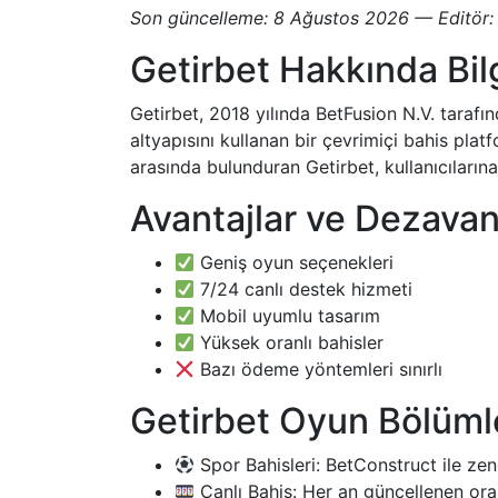
Son güncelleme: 8 Ağustos 2026 — Editör: 
Getirbet Hakkında Bilg
Getirbet, 2018 yılında BetFusion N.V. taraf
altyapısını kullanan bir çevrimiçi bahis pla
arasında bulunduran Getirbet, kullanıcıların
Avantajlar ve Dezavan
Geniş oyun seçenekleri
7/24 canlı destek hizmeti
Mobil uyumlu tasarım
Yüksek oranlı bahisler
Bazı ödeme yöntemleri sınırlı
Getirbet Oyun Bölüml
Spor Bahisleri: BetConstruct ile ze
Canlı Bahis: Her an güncellenen ora