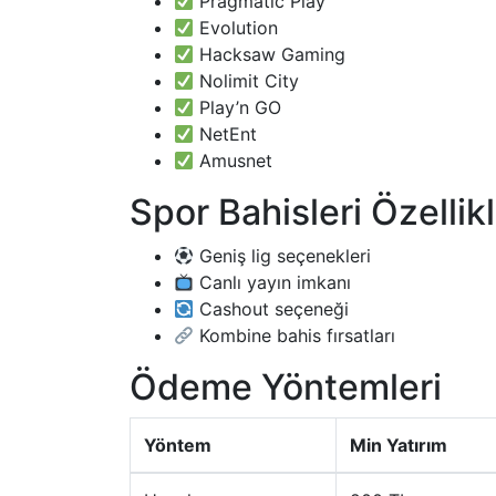
Pragmatic Play
Evolution
Hacksaw Gaming
Nolimit City
Play’n GO
NetEnt
Amusnet
Spor Bahisleri Özellikl
Geniş lig seçenekleri
Canlı yayın imkanı
Cashout seçeneği
Kombine bahis fırsatları
Ödeme Yöntemleri
Yöntem
Min Yatırım