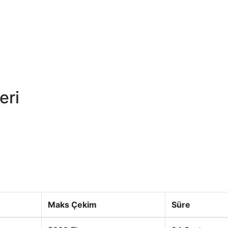
eri
Maks Çekim
Süre