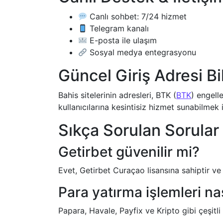
Canlı sohbet: 7/24 hizmet
Telegram kanalı
E-posta ile ulaşım
Sosyal medya entegrasyonu
Güncel Giriş Adresi Bi
Bahis sitelerinin adresleri, BTK (
BTK
) engell
kullanıcılarına kesintisiz hizmet sunabilmek 
Sıkça Sorulan Sorular
Getirbet güvenilir mi?
Evet, Getirbet Curaçao lisansına sahiptir ve 
Para yatırma işlemleri nas
Papara, Havale, Payfix ve Kripto gibi çeşitli 