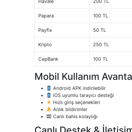
Havale
200 TL
Papara
100 TL
Payfix
50 TL
Kripto
250 TL
CepBank
100 TL
Mobil Kullanım Avantaj
Android APK indirilebilir
iOS uyumlu tarayıcı desteği
Hızlı giriş seçenekleri
Anlık bildirimler
Canlı bahis kolaylığı
Canlı Destek & İletişi