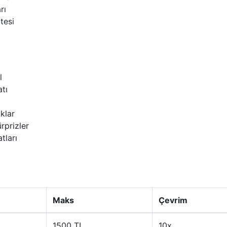
rı
tesi
l
tı
klar
prizler
tları
Maks
Çevrim
1500 TL
10x