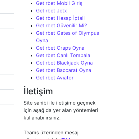
Getirbet Mobil Giriş
Getirbet Jetx
Getirbet Hesap İptali
Getirbet Güvenilir Mi?
Getirbet Gates of Olympus
Oyna
Getirbet Craps Oyna
Getirbet Canlı Tombala
Getirbet Blackjack Oyna
Getirbet Baccarat Oyna
Getirbet Aviator
İletişim
Site sahibi ile iletişime geçmek
için aşağıda yer alan yöntemleri
kullanabilirsiniz.
Teams üzerinden mesaj