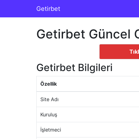
İçeriğe geç
Getirbet
Ana gezinti
Getirbet Güncel G
Tık
Getirbet Bilgileri
Özellik
Site Adı
Kuruluş
İşletmeci