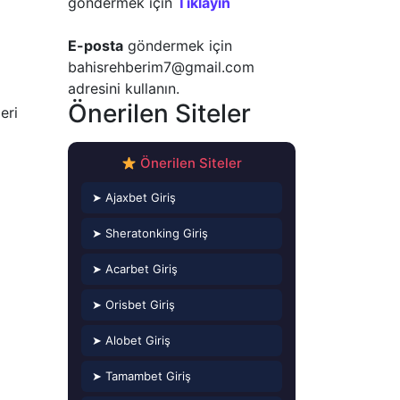
göndermek için
Tıklayın
E-posta
göndermek için
bahisrehberim7@gmail.com
adresini kullanın.
Önerilen Siteler
eri
Önerilen Siteler
➤ Ajaxbet Giriş
➤ Sheratonking Giriş
➤ Acarbet Giriş
➤ Orisbet Giriş
➤ Alobet Giriş
➤ Tamambet Giriş